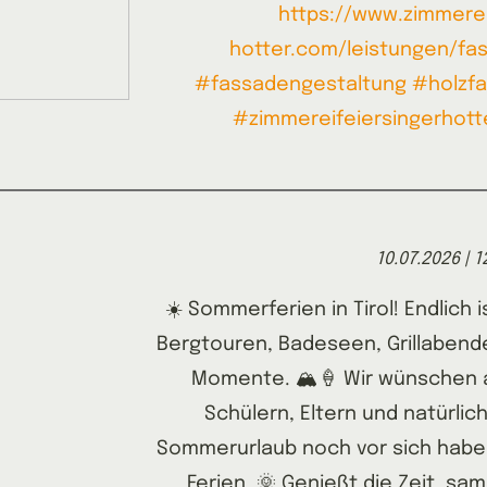
https://www.zimmerei
hotter.com/leistungen/fa
#fassadengestaltung
#holzf
#zimmereifeiersingerhott
10.07.2026 | 1
☀️ Sommerferien in Tirol! Endlich is
Bergtouren, Badeseen, Grillaben
Momente. 🏔️🍦 Wir wünschen a
Schülern, Eltern und natürlich
Sommerurlaub noch vor sich habe
Ferien. 🌞 Genießt die Zeit, s