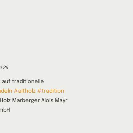
6:25
 auf traditionelle
ndeln
#altholz
#tradition
Holz Marberger Alois Mayr
GmbH