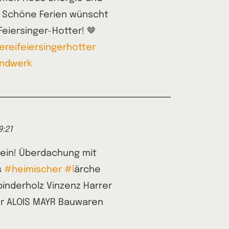
. Schöne Ferien wünscht
eiersinger-Hotter! 🤎
reifeiersingerhotter
ndwerk
9:21
ein! Überdachung mit
s
#heimischer
#l
ärche
inderholz Vinzenz Harrer
r ALOIS MAYR Bauwaren