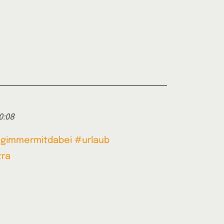
0:08
gimmermitdabei
#urlaub
ra