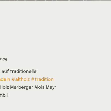
6:25
 auf traditionelle
ndeln
#altholz
#tradition
Holz Marberger Alois Mayr
GmbH