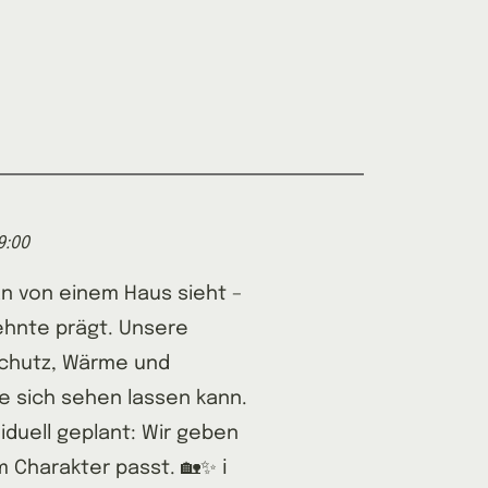
9:00
an von einem Haus sieht –
ehnte prägt. Unsere
Schutz, Wärme und
die sich sehen lassen kann.
viduell geplant: Wir geben
 Charakter passt. 🏡✨ ℹ️