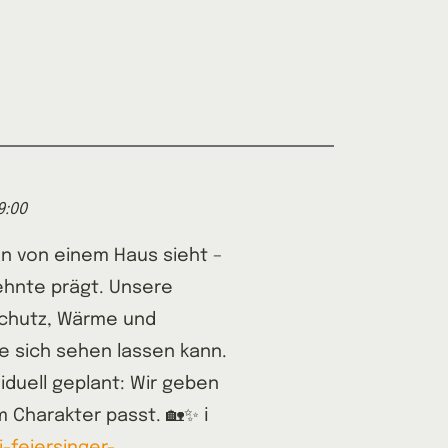
9:00
an von einem Haus sieht –
ehnte prägt. Unsere
Schutz, Wärme und
die sich sehen lassen kann.
viduell geplant: Wir geben
 Charakter passt. 🏡✨ ℹ️