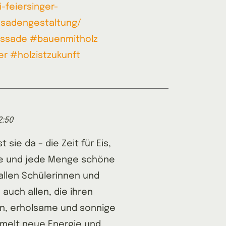
-feiersinger-
ssadengestaltung/
assade
#bauenmitholz
er
#holzistzukunft
2:50
t sie da – die Zeit für Eis,
de und jede Menge schöne
llen Schülerinnen und
 auch allen, die ihren
n, erholsame und sonnige
ammelt neue Energie und